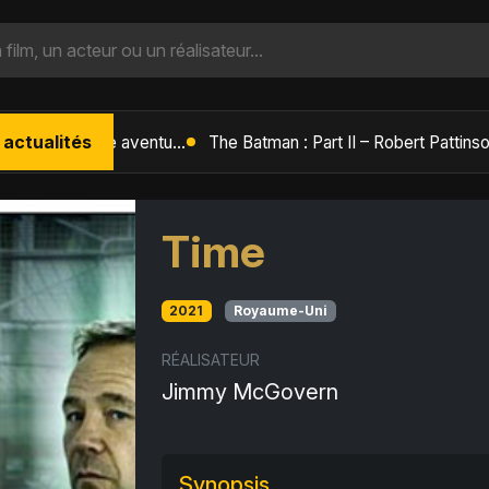
 actualités
L'Âge de Glace : Le Réveil du Volcan – Manny, Sid et Diego de retour pour une aventure explosive
Time
2021
Royaume-Uni
RÉALISATEUR
Jimmy McGovern
Synopsis