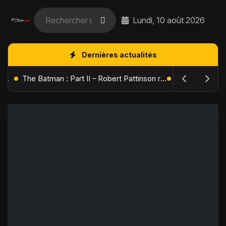
Lundi, 10 août 2026
Dernières actualités
L'Âge de Glace : Le Réveil du Volcan – Manny, Sid et Diego de retour pour une aventure explosive
The Batman : Part II – Robert Pattinson replonge dans les ténèbres de Gotham dès octobre 2027