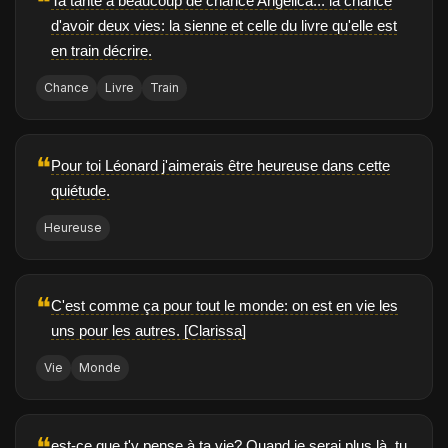
❝
Ta tante a beaucoup de chance Angelica... la chance
d'avoir deux vies: la sienne et celle du livre qu'elle est
en train décrire.
Chance
Livre
Train
❝
Pour toi Léonard j'aimerais être heureuse dans cette
quiétude.
Heureuse
❝
C'est comme ça pour tout le monde: on est en vie les
uns pour les autres. [Clarissa]
Vie
Monde
❝
est-ce que t'y pense à ta vie? Quand je serai plus là, tu