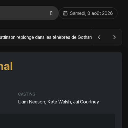
Samedi, 8 août 2026
The Batman : Part II – Robert Pattinson replonge dans les ténèbres de Gotham dès octobre 2027
nal
CASTING
Liam Neeson, Kate Walsh, Jai Courtney