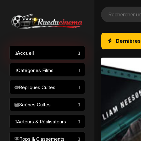
Dernières
Accueil
Catégories Films
Action / Aventure
Répliques Cultes
Science-fiction
Drame / Thriller
Scènes Cultes
Comédie/humour
Acteurs & Réalisateurs
Horreur
Fantastique
Réalisateurs
Tops & Classements