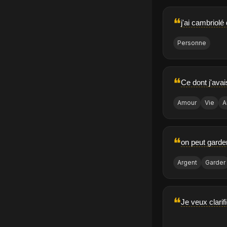
❝
j'ai cambriolé
Personne
❝
Ce dont j'avai
Amour
Vie
A
❝
on peut garder
Argent
Garder
❝
Je veux clari