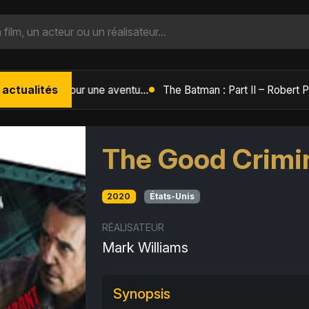
 actualités
L'Âge de Glace : Le Réveil du Volcan – Manny, Sid et Diego de retour pour une aventure explosive
The Good Crimi
2020
États-Unis
RÉALISATEUR
Mark Williams
Synopsis