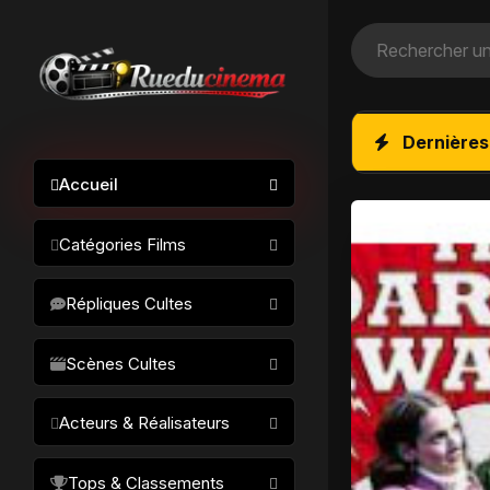
Dernières
Accueil
Catégories Films
Action / Aventure
Répliques Cultes
Science-fiction
Drame / Thriller
Scènes Cultes
Comédie/humour
Acteurs & Réalisateurs
Horreur
Fantastique
Réalisateurs
Tops & Classements