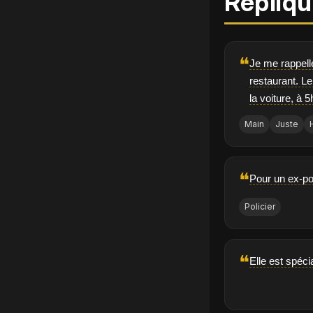
Répliqu
❝
Je me rappell
restaurant. L
la voiture, à 
Main
Juste
❝
Pour un ex-poli
Policier
❝
Elle est spéci