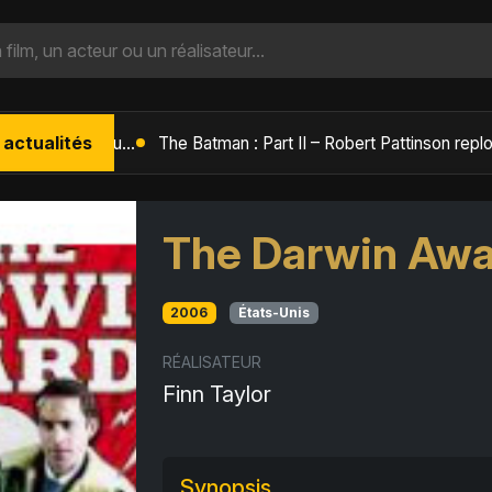
 actualités
L'Âge de Glace : Le Réveil du Volcan – Manny, Sid et Diego de retour pour une aventure explosive
The Darwin Awa
2006
États-Unis
RÉALISATEUR
Finn Taylor
Synopsis