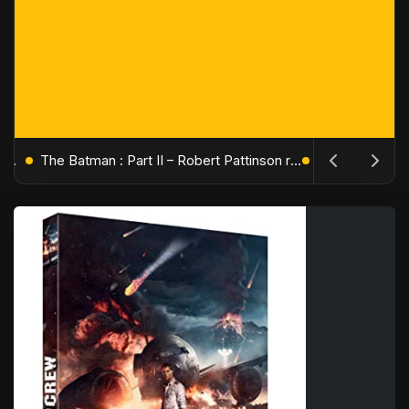
L'Âge de Glace : Le Réveil du Volcan – Manny, Sid et Diego de retour pour une aventure explosive
The Batman : Part II – Robert Pattinson replonge dans les ténèbres de Gotham dès octobre 2027