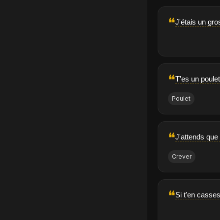
❝
J'étais un gro
❝
T'es un poulet
Poulet
❝
J'attends que
Crever
❝
Si t'en casses