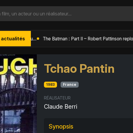
 actualités
L'Âge de Glace : Le Réveil du Volcan – Manny, Sid et Diego de retour pour une aventure explosive
Tchao Pantin
1983
France
RÉALISATEUR
Claude Berri
Synopsis