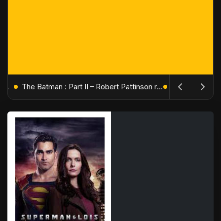
L'Âge de Glace : Le Réveil du Volcan – Manny, Sid et Diego de retour pour une aventure explosive
The Batman : Part II – Robert Pattinson replonge dans les ténèbres de Gotham dès octobre 2027