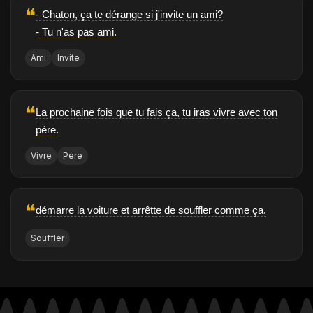
❝
- Chaton, ça te dérange si j'invite un ami?
- Tu n'as pas ami.
Ami
Invite
❝
La prochaine fois que tu fais ça, tu iras vivre avec ton
père.
Vivre
Père
❝
démarre la voiture et arrêtte de souffler comme ça.
Souffler