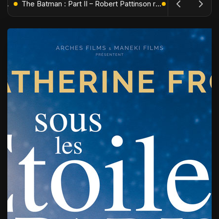
L'Âge de Glace : Le Réveil du Volcan – Manny, Sid et Diego de retour pour une aventure explosive
The Batman : Part II – Robert Pattinson replonge dans les ténèbres de Gotham dès octobre 2027