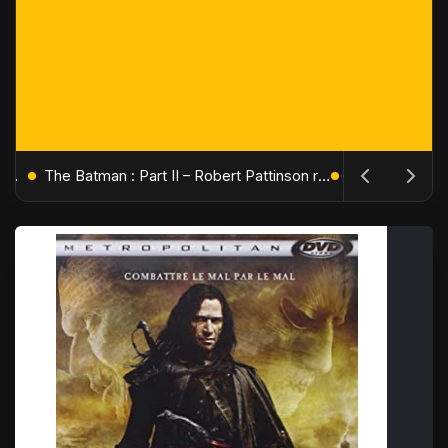
L'Âge de Glace : Le Réveil du Volcan – Manny, Sid et Diego de retour pour une aventure explosive
The Batman : Part II – Robert Pattinson replonge dans les ténèbres de Gotham dès octobre 2027