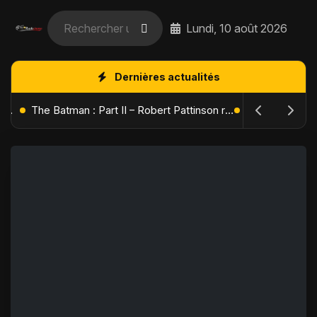
Lundi, 10 août 2026
Dernières actualités
L'Âge de Glace : Le Réveil du Volcan – Manny, Sid et Diego de retour pour une aventure explosive
The Batman : Part II – Robert Pattinson replonge dans les ténèbres de Gotham dès octobre 2027