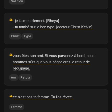
Solution
❝
- je t'aime tellement. [Rheya]
- tu tombé sur le bon type. [docteur Christ Kelvin]
Christ
Type
❝
vous êtes son ami. Si vous parvenez à bord, nous
sommes sûrs que vous négocierez le retour de
l'équipage.
Ami
Retour
❝
ce n'est pas ta femme. Tu l'as rêvée.
Femme