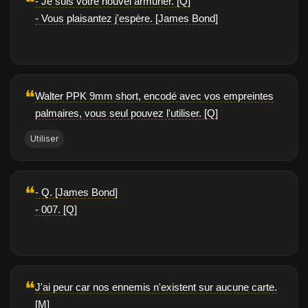
❝
- Je suis votre nouvel armurier. [Q]
- Vous plaisantez j'espère. [James Bond]
❝
Walter PPK 9mm short, encodé avec vos empreintes
palmaires, vous seul pouvez l'utiliser. [Q]
Utiliser
❝
- Q. [James Bond]
- 007. [Q]
❝
J'ai peur car nos ennemis n'existent sur aucune carte.
[M]