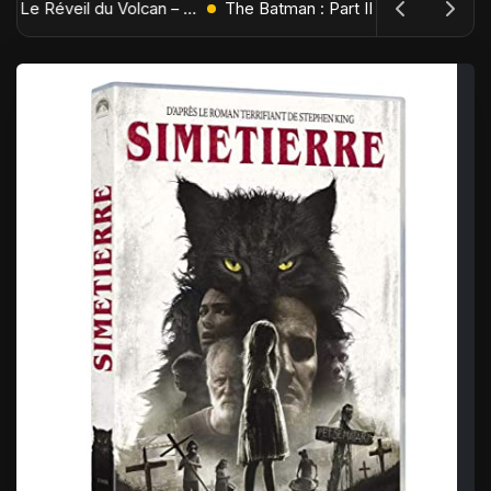
L'Âge de Glace : Le Réveil du Volcan – Manny, Sid et Diego de retour pour une aventure explosive
The Batman : Part II – Robert Pattinson replonge dans les ténèbres de Gotham dès octobre 2027