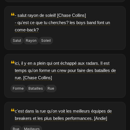
❝
- salut rayon de soleil! [Chase Collins]
- qu'est ce que tu cherches? les boys band font un
come-back?
Salut
Rayon
Soleil
❝
ici, il y en a plein qui ont échappé aux radars. Il est
temps qu'on forme un crew pour faire des batailles de
rue. [Chase Collins]
Forme
Batailles
Rue
❝
c'est dans la rue qu'on voit les meilleurs équipes de
breakers et les plus belles performances. [Andie]
Rue
Meilleurs