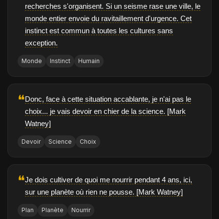
recherches s'organisent. Si un seisme rase une ville, le
monde entier envoie du ravitaillement d'urgence. Cet
instinct est commun à toutes les cultures sans
exception.
Monde
Instinct
Humain
❝
Donc, face à cette situation accablante, je n'ai pas le
choix... je vais devoir en chier de la science. [Mark
Watney]
Devoir
Science
Choix
❝
Je dois cultiver de quoi me nourrir pendant 4 ans, ici,
sur une planète où rien ne pousse. [Mark Watney]
Plan
Planète
Nourrir