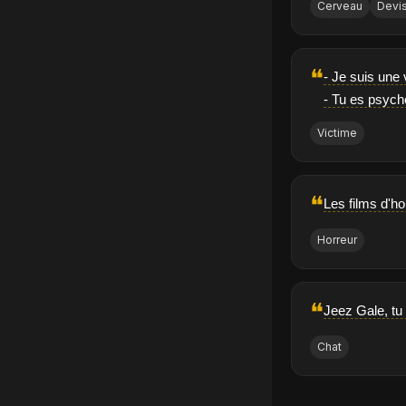
Cerveau
Devi
❝
- Je suis une
- Tu es psych
Victime
❝
Les films d'ho
Horreur
❝
Jeez Gale, tu
Chat