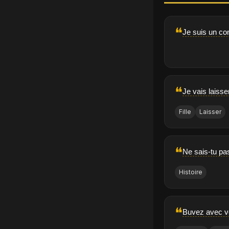
❝
Je suis un co
❝
Je vais laisse
Fille
Laisser
❝
Ne sais-tu pas
Histoire
❝
Buvez avec vo