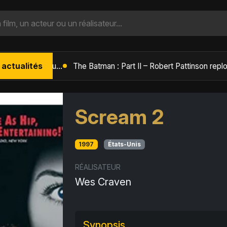
 actualités
L'Âge de Glace : Le Réveil du Volcan – Manny, Sid et Diego de retour pour une aventure explosive
Scream 2
1997
États-Unis
RÉALISATEUR
Wes Craven
Synopsis