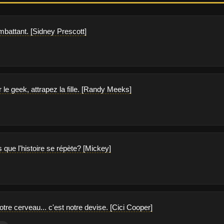
mbattant. [Sidney Prescott]
r le geek, attrapez la fille. [Randy Meeks]
 que l'histoire se répète? [Mickey]
tre cerveau... c'est notre devise. [Cici Cooper]