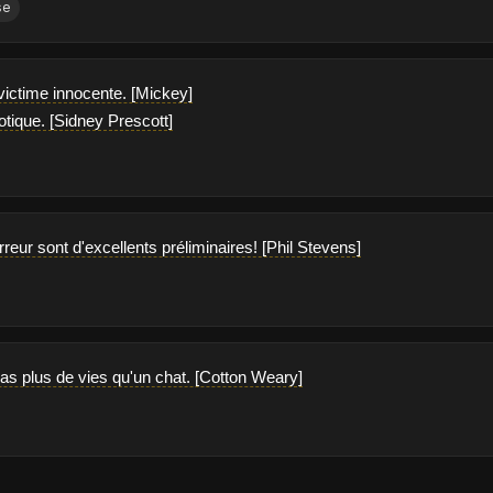
se
 victime innocente. [Mickey]
otique. [Sidney Prescott]
rreur sont d'excellents préliminaires! [Phil Stevens]
 as plus de vies qu'un chat. [Cotton Weary]