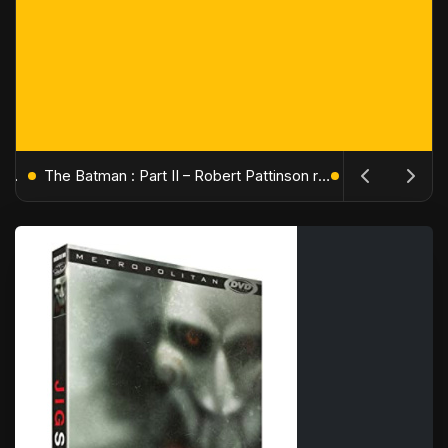
L'Âge de Glace : Le Réveil du Volcan – Manny, Sid et Diego de retour pour une aventure explosive
The Batman : Part II – Robert Pattinson replonge dans les ténèbres de Gotham dès octobre 2027