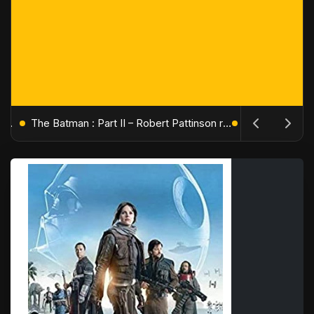
L'Âge de Glace : Le Réveil du Volcan – Manny, Sid et Diego de retour pour une aventure explosive
The Batman : Part II – Robert Pattinson replonge dans les ténèbres de Gotham dès octobre 2027