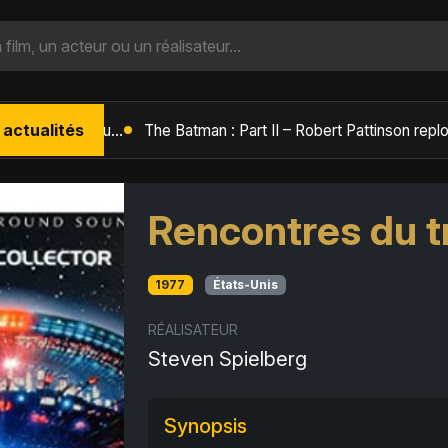
 actualités
L'Âge de Glace : Le Réveil du Volcan – Manny, Sid et Diego de retour pour une aventure explosive
Rencontres du t
1977
États-Unis
RÉALISATEUR
Steven Spielberg
Synopsis