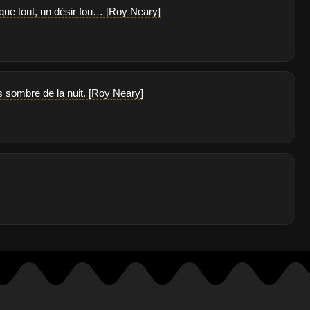
 que tout, un désir fou… [Roy Neary]
rs sombre de la nuit. [Roy Neary]