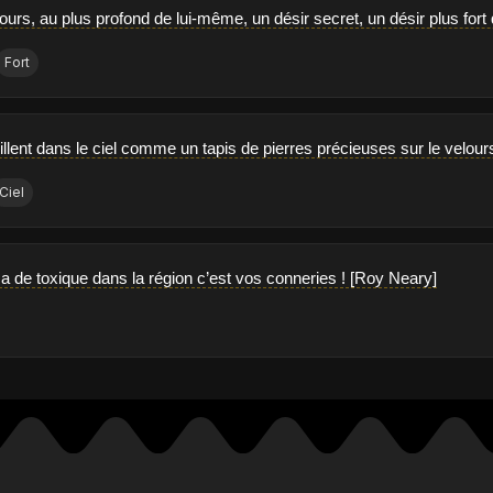
urs, au plus profond de lui-même, un désir secret, un désir plus fort
Fort
rillent dans le ciel comme un tapis de pierres précieuses sur le velou
Ciel
y a de toxique dans la région c’est vos conneries ! [Roy Neary]