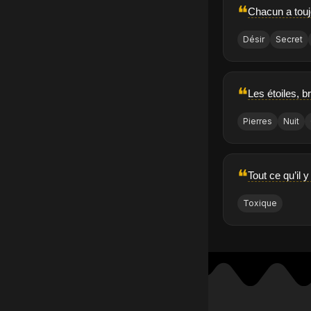
❝
Chacun a toujo
Désir
Secret
❝
Les étoiles, b
Pierres
Nuit
❝
Tout ce qu’il 
Toxique