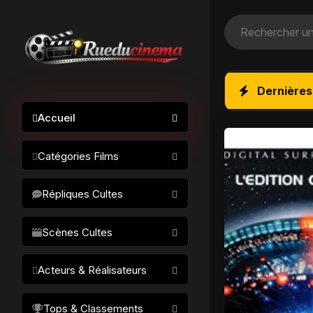
Dernières
Accueil
Catégories Films
Action / Aventure
Répliques Cultes
Science-fiction
Drame / Thriller
Scènes Cultes
Comédie/humour
Acteurs & Réalisateurs
Horreur
Fantastique
Réalisateurs
Tops & Classements