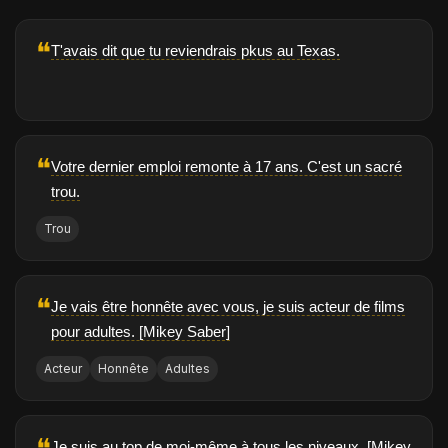
❝
T'avais dit que tu reviendrais pkus au Texas.
❝
Votre dernier emploi remonte à 17 ans. C'est un sacré
trou.
Trou
❝
Je vais être honnête avec vous, je suis acteur de films
pour adultes. [Mikey Saber]
Acteur
Honnête
Adultes
Je suis au top de moi-même à tous les niveaux. [Mikey