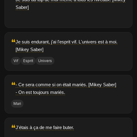
❝
Saber]
❝
Je suis endurant, j'ai l'esprit vif. L'univers est à moi.
[Mikey Saber]
Vif
Esprit
Univers
❝
- Ce sera comme si on était mariés. [Mikey Saber]
- On est toujours mariés.
Mari
❝
J'étais à ça de me faire buter.