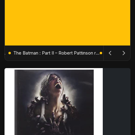
L'Âge de Glace : Le Réveil du Volcan – Manny, Sid et Diego de retour pour une aventure explosive
The Batman : Part II – Robert Pattinson replonge dans les ténèbres de Gotham dès octobre 2027