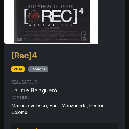
[Rec]4
2014
Espagne
RÉALISATEUR
Jaume Balagueró
CASTING
Manuela Velasco, Paco Manzanedo, Héctor
Colomé