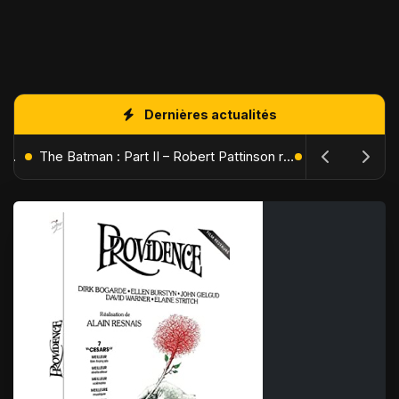
Dernières actualités
L'Âge de Glace : Le Réveil du Volcan – Manny, Sid et Diego de retour pour une aventure explosive
The Batman : Part II – Robert Pattinson replonge dans les ténèbres de Gotham dès octobre 2027