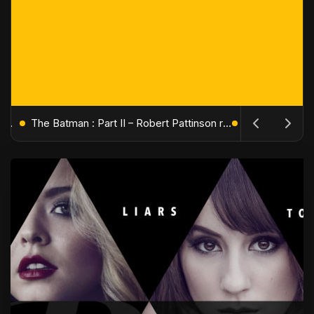
L'Âge de Glace : Le Réveil du Volcan – Manny, Sid et Diego de retour pour une aventure explosive
The Batman : Part II – Robert Pattinson replonge dans les ténèbres de Gotham dès octobre 2027