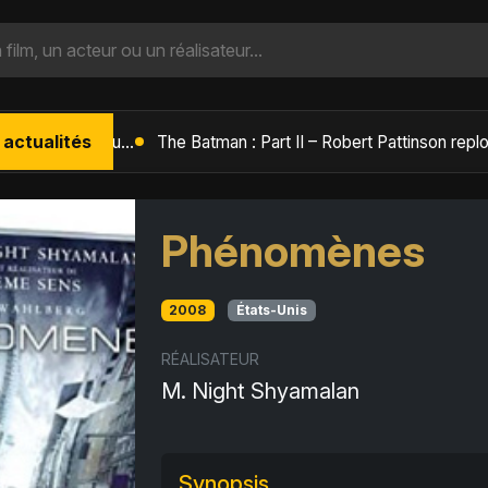
 actualités
L'Âge de Glace : Le Réveil du Volcan – Manny, Sid et Diego de retour pour une aventure explosive
Phénomènes
2008
États-Unis
RÉALISATEUR
M. Night Shyamalan
Synopsis