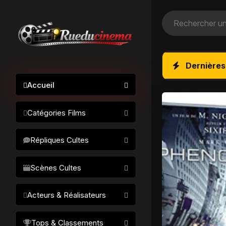
Dernières
Accueil
Catégories Films
Action / Aventure
Répliques Cultes
Science-fiction
Drame / Thriller
Scènes Cultes
Comédie/humour
Acteurs & Réalisateurs
Horreur
Fantastique
Réalisateurs
Tops & Classements