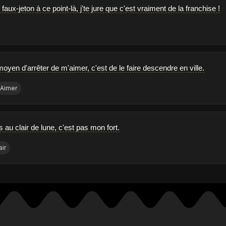
n faux-jeton à ce point-là, j'te jure que c'est vraiment de la franchise !
 moyen d'arrêter de m'aimer, c'est de le faire descendre en ville.
Aimer
au clair de lune, c'est pas mon fort.
air