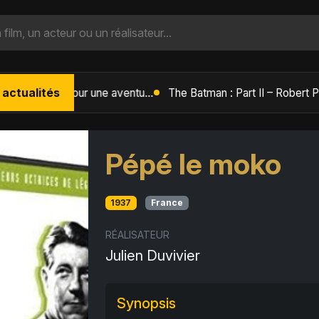
 actualités
L'Âge de Glace : Le Réveil du Volcan – Manny, Sid et Diego de retour pour une aventure explosive
Pépé le moko
1937
France
RÉALISATEUR
Julien Duvivier
Synopsis