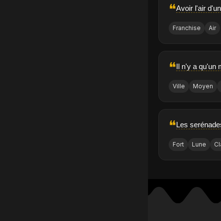
❝
Avoir l'air d'u
Franchise
Air
❝
Il n'y a qu'un
Ville
Moyen
❝
Les serénades 
Fort
Lune
Cl