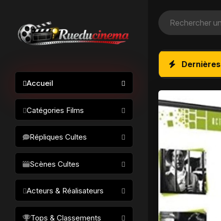
Dernières
Accueil
Catégories Films
Action / Aventure
Répliques Cultes
Science-fiction
Drame / Thriller
Scènes Cultes
Comédie/humour
Acteurs & Réalisateurs
Horreur
Fantastique
Réalisateurs
Tops & Classements