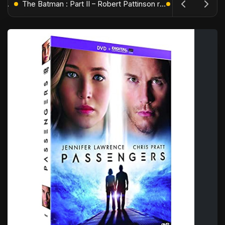
L'Âge de Glace : Le Réveil du Volcan – Manny, Sid et Diego de retour pour une aventure explosive
The Batman : Part II – Robert Pattinson replonge dans les ténèbres de Gotham dès octobre 2027