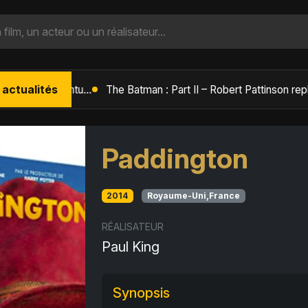
 actualités
L'Âge de Glace : Le Réveil du Volcan – Manny, Sid et Diego de retour pour une aventure explosive
Paddington
2014
Royaume-Uni,France
RÉALISATEUR
Paul King
Synopsis