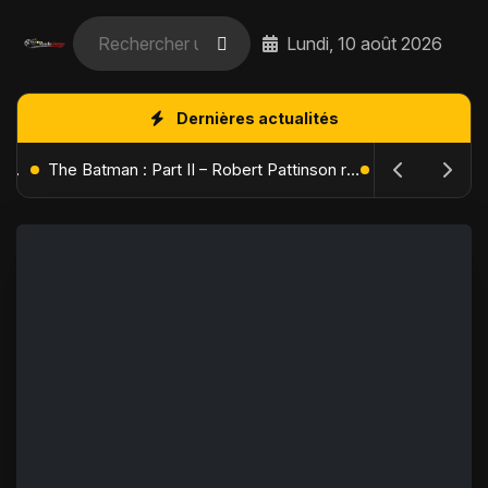
Lundi, 10 août 2026
Dernières actualités
L'Âge de Glace : Le Réveil du Volcan – Manny, Sid et Diego de retour pour une aventure explosive
The Batman : Part II – Robert Pattinson replonge dans les ténèbres de Gotham dès octobre 2027