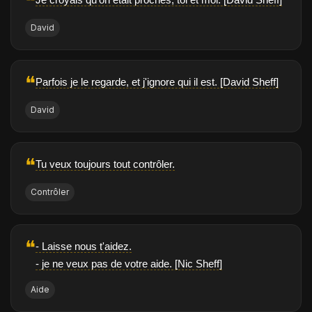
❝
David
❝
Parfois je le regarde, et j'ignore qui il est. [David Sheff]
David
❝
Tu veux toujours tout contrôler.
Contrôler
❝
- Laisse nous t'aidez.
- je ne veux pas de votre aide. [Nic Sheff]
Aide