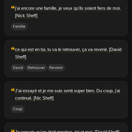
❝
j'ai encore une famille, je veux qu'ils soient fiers de moi.
[Nick Sheff]
Famille
❝
ce qui est en toi, tu va le retrouver, ça va revenir. [David
Sheff]
David
Retrouver
Revenir
❝
J'ai essayé et je me suis senti super bien. Du coup, j'ai
continué. [Nic Sheff]
Coup
Je croyais qu'on était proches, toi et moi. [David Sheff]