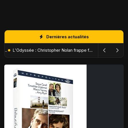
Dernières actualités
Terminator 2 revient au cinéma en 4K restauré pour son 35e anniversaire : "I'll be back" tenait sa promesse
L'Odyssée : Christopher Nolan frappe fort avec son film le plus spectaculaire