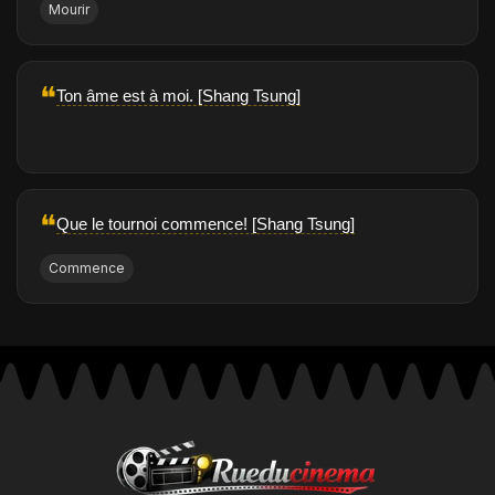
Mourir
❝
Ton âme est à moi. [Shang Tsung]
❝
Que le tournoi commence! [Shang Tsung]
Commence