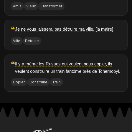
Amis
Vieux
Transformer
❝
Je ne vous laisserai pas détruire ma ville. [la maire]
Ville
Détruire
❝
Il y a même les Russes qui veulent nous copier, ils
veulent construire un train fantôme près de Tchernobyl.
Copier
Construire
Train