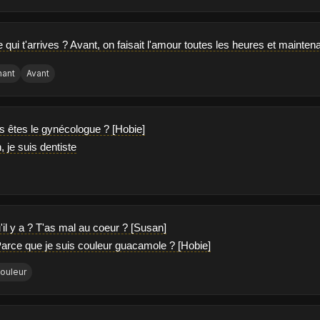
 qui t'arrives ? Avant, on faisait l'amour toutes les heures et mainten
nant
Avant
us êtes le gynécologue ? [Hobie]
, je suis dentiste
'il y a ? T'as mal au coeur ? [Susan]
Parce que je suis couleur guacamole ? [Hobie]
ouleur