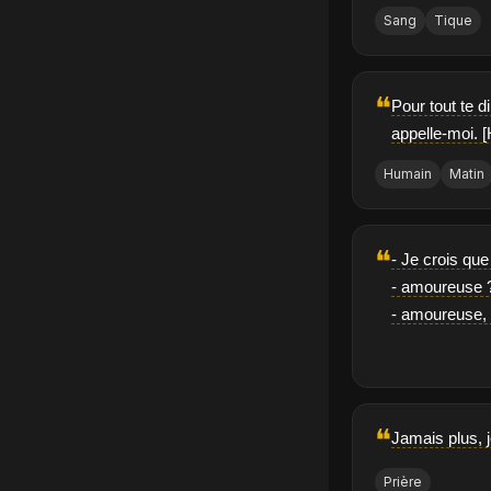
Sang
Tique
❝
Pour tout te d
appelle-moi. [
Humain
Matin
❝
- Je crois qu
- amoureuse ?
- amoureuse, 
❝
Jamais plus, j
Prière