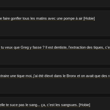
e faire gonfler tous les matins avec une pompe à air [Hobie]
tu veux que Greg y fasse ? Il est dentiste, l'extraction des tiques, c'e
traire une tique moi, j'ai été élevé dans le Bronx et on avait que des r
 elle te suce pas le sang... ça, c'est les sangsues. [Hobie]