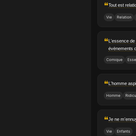
❝
Tout est relat
Vie
Relation
❝
L'essence de l
évènements qu
Comique
Ess
❝
L'homme aspire
Homme
Ridic
❝
Je ne m'ennuya
Vie
Enfants