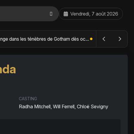
Vendredi, 7 août 2026
The Batman : Part II – Robert Pattinson replonge dans les ténèbres de Gotham dès octobre 2027
nda
CASTING
Radha Mitchell, Will Ferrell, Chloë Sevigny