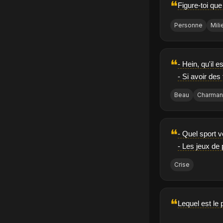
❝
Figure-toi que
Personne
Mili
❝
- Hein, qu'il 
- Si avoir des 
Beau
Charman
❝
- Quel sport 
- Les jeux de 
Crise
❝
Lequel est le 