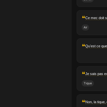
❝
Ce mec doit s
Air
❝
Qu'est ce que 
❝
Je sais pas ex
Tique
❝
Non, la tique,