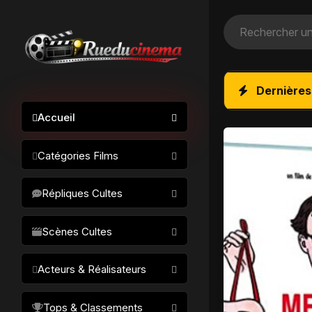
Dernières
Accueil
Catégories Films
Action / Aventure
Répliques Cultes
Science-fiction
Drame / Thriller
Scènes Cultes
Comédie/humour
Acteurs & Réalisateurs
Horreur
Fantastique
Réalisateurs
Tops & Classements