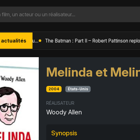
 actualités
L'Âge de Glace : Le Réveil du Volcan – Manny, Sid et Diego de retour pour une aventure explosive
Melinda et Meli
2004
États-Unis
RÉALISATEUR
Woody Allen
Synopsis