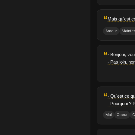
❝
Mais qu'est ce
Amour
Mainte
❝
- Bonjour, vo
- Pas loin, non
❝
- Qu'est ce qu
- Pourquoi ? 
Mal
Coeur
C