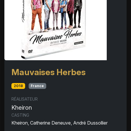
Mauvaises Herbes
2018
France
RÉALISATEUR
Kheiron
CASTING
Kheiron, Catherine Deneuve, André Dussollier