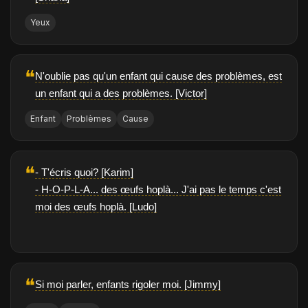
Yeux
❝
N'oublie pas qu'un enfant qui cause des problèmes, est
un enfant qui a des problèmes. [Victor]
Enfant
Problèmes
Cause
❝
- T'écris quoi? [Karim]
- H-O-P-L-A... des œufs hoplà... J'ai pas le temps c'est
moi des œufs hoplà. [Ludo]
❝
Si moi parler, enfants rigoler moi. [Jimmy]