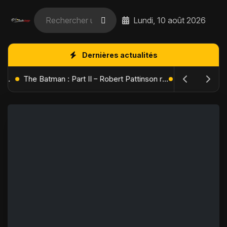
Lundi, 10 août 2026
Dernières actualités
L'Âge de Glace : Le Réveil du Volcan – Manny, Sid et Diego de retour pour une aventure explosive
The Batman : Part II – Robert Pattinson replonge dans les ténèbres de Gotham dès octobre 2027