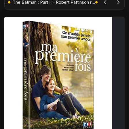
L'Âge de Glace : Le Réveil du Volcan – Manny, Sid et Diego de retour pour une aventure explosive
The Batman : Part II – Robert Pattinson replonge dans les ténèbres de Gotham dès octobre 2027