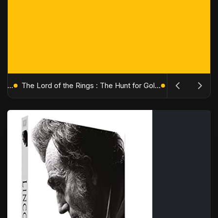
The Batman : Part II – Robert Pattinson replonge dans les ténèbres de Gotham dès octobre 2027
The Lord of the Rings : The Hunt for Gollum – Peter Jackson replonge dans la Terre du Milieu en 2027