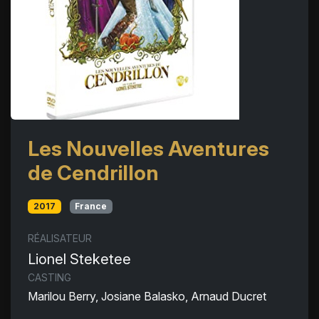
Les Nouvelles Aventures
de Cendrillon
2017
France
RÉALISATEUR
Lionel Steketee
CASTING
Marilou Berry, Josiane Balasko, Arnaud Ducret