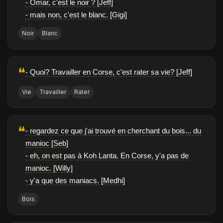
- Omar, c'est le noir ? [Jeff]
- mais non, c'est le blanc. [Gigi]
Noir
Blanc
❝
- Quoi? Travailler en Corse, c'est rater sa vie? [Jeff]
Vie
Travailler
Rater
❝
- regardez ce que j'ai trouvé en cherchant du bois... du
manioc [Seb]
- eh, on est pas à Koh Lanta. En Corse, y'a pas de
manioc. [Willy]
- y'a que des maniacs. [Medhi]
Bois