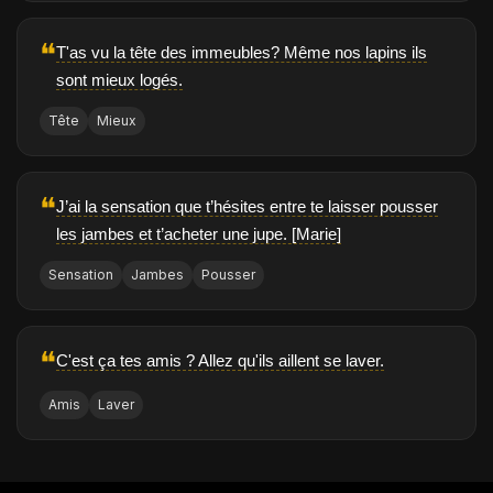
❝
T'as vu la tête des immeubles? Même nos lapins ils
sont mieux logés.
Tête
Mieux
❝
J’ai la sensation que t’hésites entre te laisser pousser
les jambes et t’acheter une jupe. [Marie]
Sensation
Jambes
Pousser
❝
C'est ça tes amis ? Allez qu'ils aillent se laver.
Amis
Laver