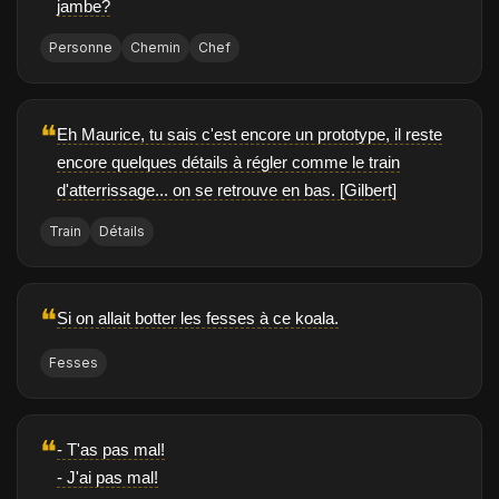
jambe?
Personne
Chemin
Chef
❝
Eh Maurice, tu sais c'est encore un prototype, il reste
encore quelques détails à régler comme le train
d'atterrissage... on se retrouve en bas. [Gilbert]
Train
Détails
❝
Si on allait botter les fesses à ce koala.
Fesses
❝
- T'as pas mal!
- J'ai pas mal!