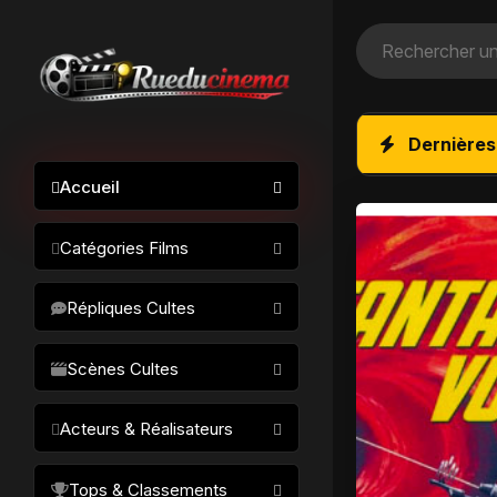
Dernières
Accueil
Catégories Films
Action / Aventure
Répliques Cultes
Science-fiction
Drame / Thriller
Scènes Cultes
Comédie/humour
Acteurs & Réalisateurs
Horreur
Fantastique
Réalisateurs
Tops & Classements