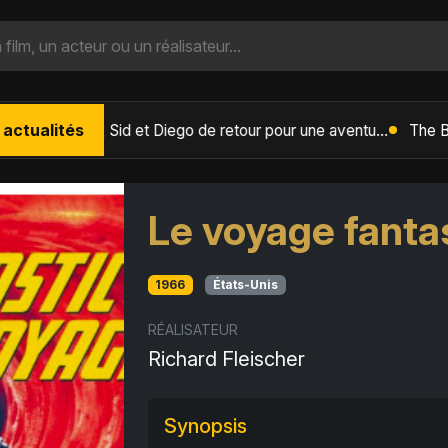
 actualités
L'Âge de Glace : Le Réveil du Volcan – Manny, Sid et Diego de retour pour une aventure explosive
Le voyage fanta
1966
États-Unis
RÉALISATEUR
Richard Fleischer
Synopsis