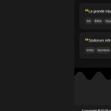
❝
La grande inju
Art
Bête
Inju
❝
Stultorum inf
Infini
Nombre
Copyright ©2026 