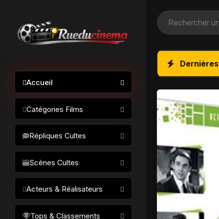
Dernières
Accueil
Catégories Films
Action / Aventure
Répliques Cultes
Science-fiction
Drame / Thriller
Scènes Cultes
Comédie/humour
Acteurs & Réalisateurs
Horreur
Fantastique
Réalisateurs
Tops & Classements