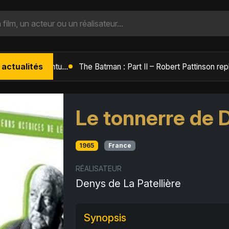
 actualités
L'Âge de Glace : Le Réveil du Volcan – Manny, Sid et Diego de retour pour une aventure explosive
Le tonnerre de 
1965
France
RÉALISATEUR
Denys de La Patellière
Synopsis