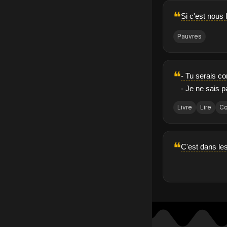
❝
Si c'est nous 
Pauvres
❝
- Tu serais con
- Je ne sais pa
Livre
Lire
Co
❝
C'est dans les