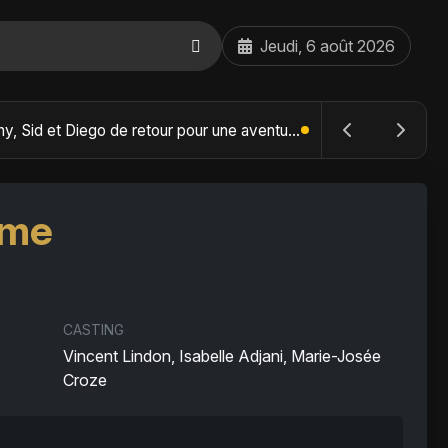
Jeudi, 6 août 2026
The Batman : Part II – Robert Pattinson replonge dans les ténèbres de Gotham dès octobre 2027
mme
CASTING
Vincent Lindon, Isabelle Adjani, Marie-Josée
Croze