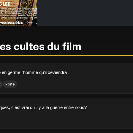
es cultes du film
te en germe l'homme qu'il deviendra".
t
Porte
es, c'est vrai qu'il y a la guerre entre nous?