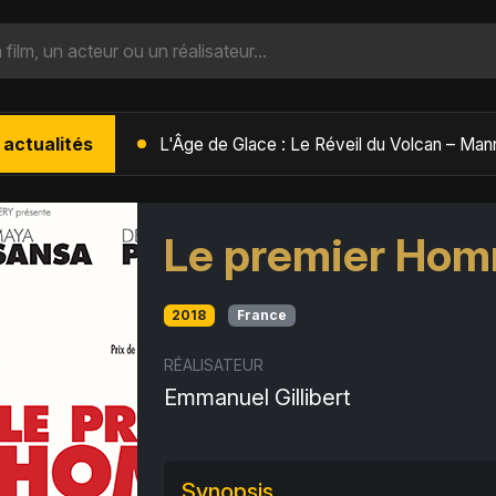
 actualités
L'Âge de Glace : Le Réveil du Volcan – Manny, Sid et Diego de retour pour une aventure explosive
Le premier Ho
2018
France
RÉALISATEUR
Emmanuel Gillibert
Synopsis