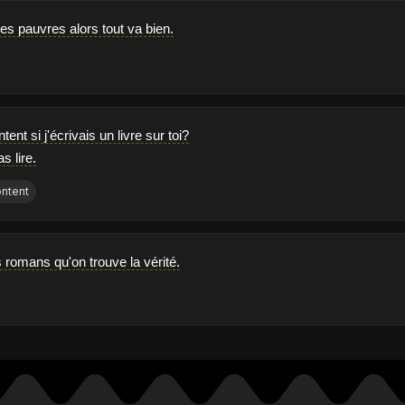
les pauvres alors tout va bien.
tent si j'écrivais un livre sur toi?
s lire.
ntent
 romans qu'on trouve la vérité.