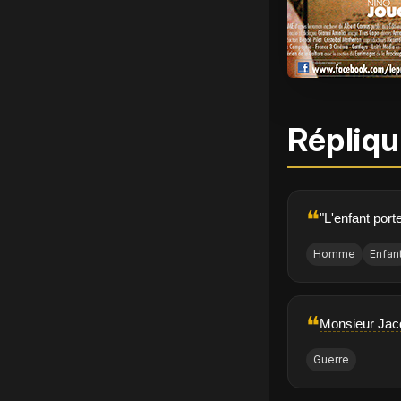
Répliqu
❝
"L'enfant por
Homme
Enfan
❝
Monsieur Jacqu
Guerre