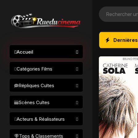
Dernières
Accueil
Catégories Films
Action / Aventure
Répliques Cultes
Science-fiction
Drame / Thriller
Scènes Cultes
Comédie/humour
Acteurs & Réalisateurs
Horreur
Fantastique
Réalisateurs
Tops & Classements