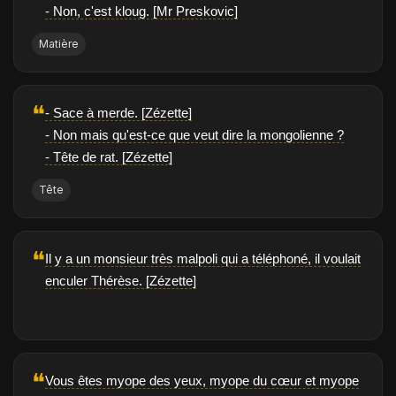
- Non, c'est kloug. [Mr Preskovic]
Matière
❝
- Sace à merde. [Zézette]
- Non mais qu'est-ce que veut dire la mongolienne ?
- Tête de rat. [Zézette]
Tête
❝
Il y a un monsieur très malpoli qui a téléphoné, il voulait
enculer Thérèse. [Zézette]
❝
Vous êtes myope des yeux, myope du cœur et myope