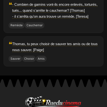
❝
- Combien de gamins vont-ils encore enlevés, torturés,
tués... quand s'arrête le cauchemar? [Thomas]
- il s'arrêta qu'on aura trouve un remède. [Teresa]
Remède
Cauchemar
❝
Thomas, tu peux choisir de sauver tes amis ou de tous
nous sauver. [Paige]
Sauver
Choisir
Amis