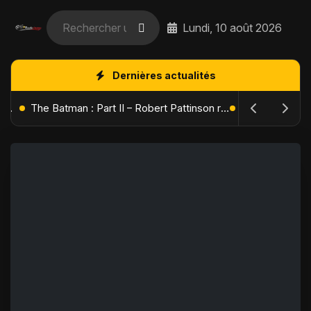
Lundi, 10 août 2026
Dernières actualités
L'Âge de Glace : Le Réveil du Volcan – Manny, Sid et Diego de retour pour une aventure explosive
The Batman : Part II – Robert Pattinson replonge dans les ténèbres de Gotham dès octobre 2027