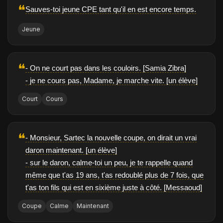
❝
Sauves-toi jeune CPE tant qu'il en est encore temps.
Jeune
❝
- On ne court pas dans les couloirs. [Samia Zibra]
- je ne cours pas, Madame, je marche vite. [un élève]
Court
Cours
❝
- Monsieur, Sartec la nouvelle coupe, on dirait un vrai
daron maintenant. [un élève]
- sur le daron, calme-toi un peu, je te rappelle quand
même que t'as 19 ans, t'as redoublé plus de 7 fois, que
t'as ton fils qui est en sixième juste à côté. [Messaoud]
Coupe
Calme
Maintenant