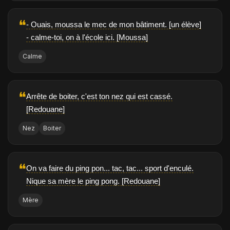
❝
- Ouais, moussa le mec de mon bâtiment. [un élève]
- calme-toi, on à l'école ici. [Moussa]
Calme
❝
Arrête de boiter, c'est ton nez qui est cassé.
[Redouane]
Nez
Boiter
❝
On va faire du ping pon... tac, tac... sport d'enculé.
Nique sa mère le ping pong. [Redouane]
Mère