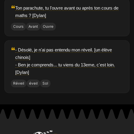
❝
Ton parachute, tu l'ouvre avant ou après ton cours de
maths ? [Dylan]
Cours
Avant
Ouvre
❝
- Désolé, je n'ai pas entendu mon réveil. [un élève
chinois]
- Ben je comprends... tu viens du 13eme, c'est loin.
[Dylan]
Réveil
éveil
Sol