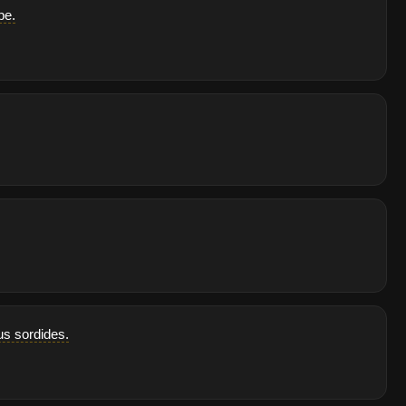
pe.
lus sordides.