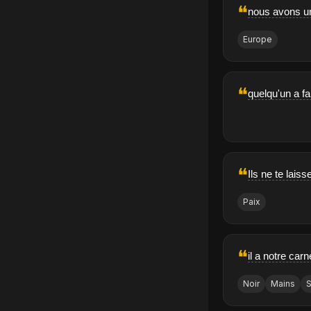
❝
nous avons un
Europe
❝
quelqu'un a fa
❝
Ils ne te lais
Paix
❝
il a notre car
Noir
Mains
S