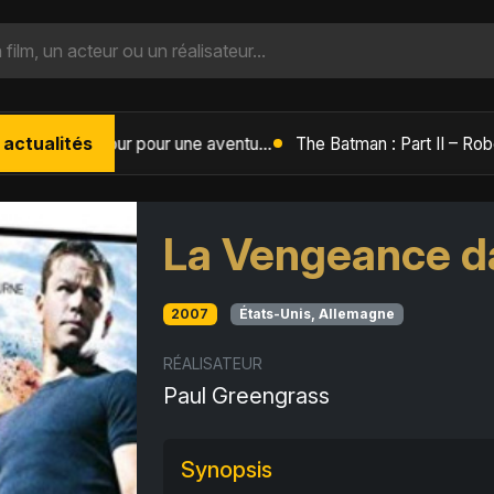
 actualités
L'Âge de Glace : Le Réveil du Volcan – Manny, Sid et Diego de retour pour une aventure explosive
La Vengeance d
2007
États-Unis, Allemagne
RÉALISATEUR
Paul Greengrass
Synopsis